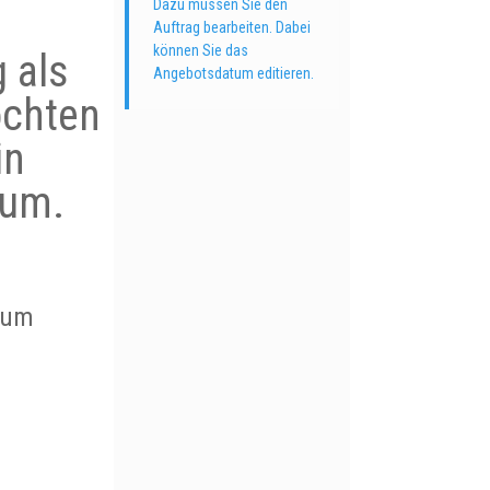
Dazu müssen Sie den
Auftrag bearbeiten. Dabei
können Sie das
 als
Angebotsdatum editieren.
öchten
in
tum.
tum