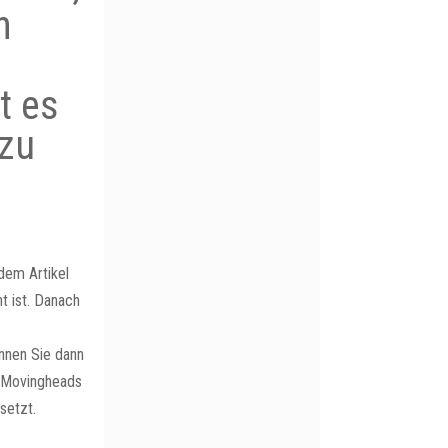
n
,
t es
 zu
dem Artikel
t ist. Danach
önnen Sie dann
2 Movingheads
setzt.